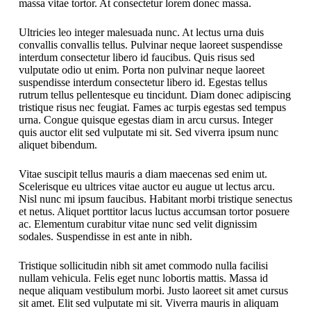
massa vitae tortor. At consectetur lorem donec massa.
Ultricies leo integer malesuada nunc. At lectus urna duis
convallis convallis tellus. Pulvinar neque laoreet suspendisse
interdum consectetur libero id faucibus. Quis risus sed
vulputate odio ut enim. Porta non pulvinar neque laoreet
suspendisse interdum consectetur libero id. Egestas tellus
rutrum tellus pellentesque eu tincidunt. Diam donec adipiscing
tristique risus nec feugiat. Fames ac turpis egestas sed tempus
urna. Congue quisque egestas diam in arcu cursus. Integer
quis auctor elit sed vulputate mi sit. Sed viverra ipsum nunc
aliquet bibendum.
Vitae suscipit tellus mauris a diam maecenas sed enim ut.
Scelerisque eu ultrices vitae auctor eu augue ut lectus arcu.
Nisl nunc mi ipsum faucibus. Habitant morbi tristique senectus
et netus. Aliquet porttitor lacus luctus accumsan tortor posuere
ac. Elementum curabitur vitae nunc sed velit dignissim
sodales. Suspendisse in est ante in nibh.
Tristique sollicitudin nibh sit amet commodo nulla facilisi
nullam vehicula. Felis eget nunc lobortis mattis. Massa id
neque aliquam vestibulum morbi. Justo laoreet sit amet cursus
sit amet. Elit sed vulputate mi sit. Viverra mauris in aliquam