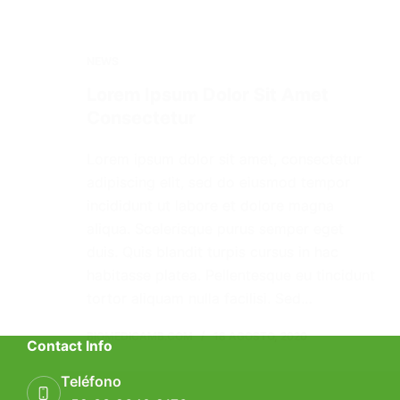
NEWS
Lorem Ipsum Dolor Sit Amet
Consectetur
Lorem ipsum dolor sit amet, consectetur
adipiscing elit, sed do eiusmod tempor
incididunt ut labore et dolore magna
aliqua. Scelerisque purus semper eget
duis. Quis blandit turpis cursus in hac
habitasse platea. Pellentesque eu tincidunt
tortor aliquam nulla facilisi. Sed…
BIOMEDICAMB.COM
18 AGOSTO, 2020
Contact Info
Teléfono