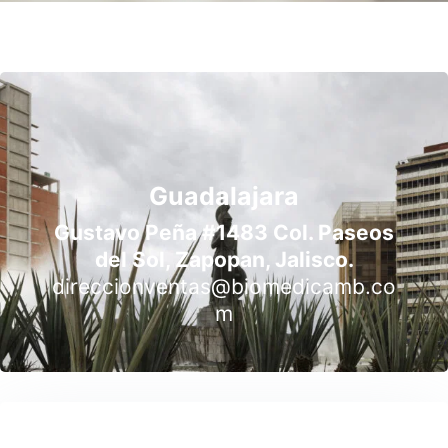
Guadalajara
Gustavo Peña #1483 Col. Paseos
del Sol, Zapopan, Jalisco.
direccionventas@biomedicamb.co
m